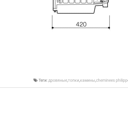
Теги:
дровяные
,
топки
,
камины
,
cheminees philipp