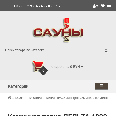
+375 (29) 676-78-37
товаров, на 0 BYN
0
Категории
Каминная то
Каминные топки
Топки Экокамин для камина