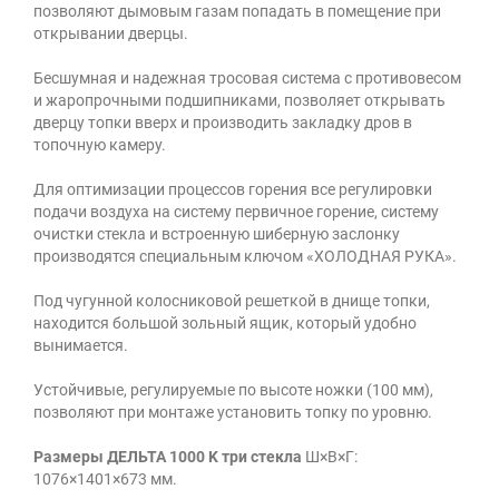
позволяют дымовым газам попадать в помещение при
открывании дверцы.
Бесшумная и надежная тросовая система с противовесом
и жаропрочными подшипниками, позволяет открывать
дверцу топки вверх и производить закладку дров в
топочную камеру.
Для оптимизации процессов горения все регулировки
подачи воздуха на систему первичное горение, систему
очистки стекла и встроенную шиберную заслонку
производятся специальным ключом «ХОЛОДНАЯ РУКА».
Под чугунной колосниковой решеткой в днище топки,
находится большой зольный ящик, который удобно
вынимается.
Устойчивые, регулируемые по высоте ножки (100 мм),
позволяют при монтаже установить топку по уровню.
Размеры ДЕЛЬТА 1000 K три стекла
Ш×В×Г:
1076×1401×673 мм.