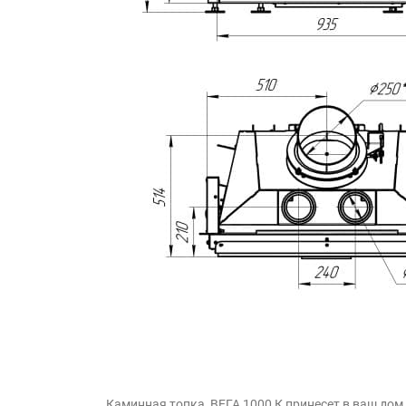
Каминная топка
ВЕГА 1000
К принесет в ваш дом