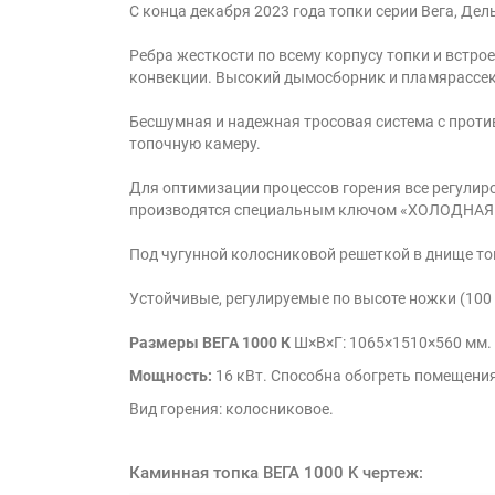
С конца декабря 2023 года топки серии Вега, Де
Ребра жесткости по всему корпусу топки и встр
конвекции. Высокий дымосборник и пламярассек
Бесшумная и надежная тросовая система с проти
топочную камеру.
Для оптимизации процессов горения все регулиро
производятся специальным ключом «ХОЛОДНАЯ
Под чугунной колосниковой решеткой в днище то
Устойчивые, регулируемые по высоте ножки (100
Размеры ВЕГА 1000 К
Ш×В×Г: 1065×1510×560 мм.
Мощность:
16 кВт. Способна обогреть помещени
Вид горения: колосниковое.
Каминная топка ВЕГА 1000 K чертеж: