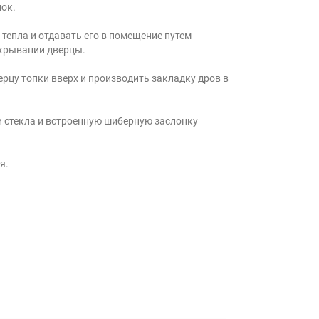
нок.
тепла и отдавать его в помещение путем
ткрывании дверцы.
цу топки вверх и производить закладку дров в
и стекла и встроенную шиберную заслонку
я.