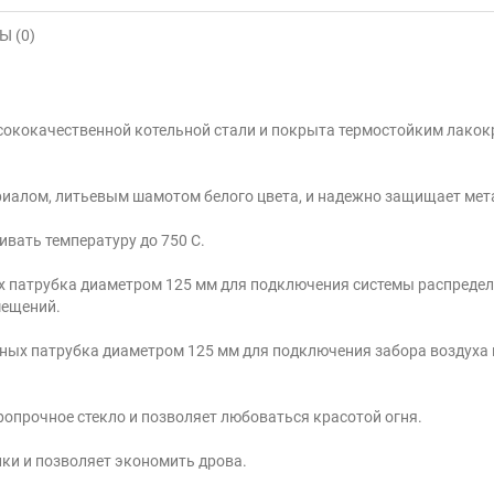
 (0)
ысококачественной котельной стали и покрыта термостойким лак
алом, литьевым шамотом белого цвета, и надежно защищает метал
вать температуру до 750 С.
х патрубка диаметром 125 мм для подключения системы распредел
мещений.
нных патрубка диаметром 125 мм для подключения забора воздуха 
опрочное стекло и позволяет любоваться красотой огня.
ки и позволяет экономить дрова.