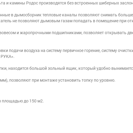
льта и камины Родос производятся без встроенных шиберных засло
оенные в дымосборник тепловые каналы позволяют снимать больше 
атель не позволяют дымовым газам попадать в помещение при о
вовесом и жаропрочными подшипниками, позволяет открывать двер
вки подачи воздуха на систему первичное горение, систему очистк
 РУКА».
пки, находится большой зольный ящик, который удобно вынимаетс
 мм), позволяют при монтаже установить топку по уровню.
я площадью до 150 м2.