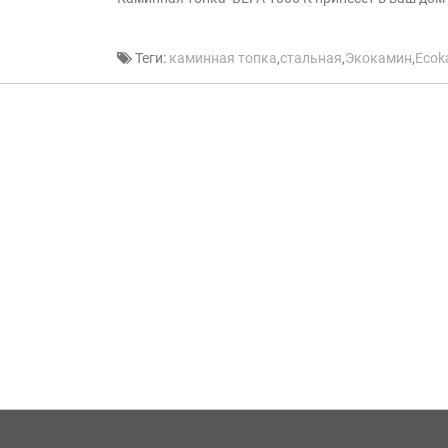
Теги:
каминная топка
,
стальная
,
Экокамин
,
Ecok