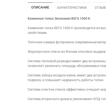
ОПИСАНИЕ
ХАРАКТЕРИСТИКИ
ОТЗЫВЫ
Каминная топка Экокамин ВЕГА 1000 K
Каминная топка ВЕГА 1000 K производится из в
свойствами.
Топочная камера футерована современным матери
Жаропрочное стекло из Японии способно выдержи
Система тепловой разводки имеет два встроенны
позволяет увеличить площадь обогреваемых по
Система забора воздуха извне, имеет два встрое
подвала, и повышает надежность работы топки.
Система очистки стекла эффективно очищает жар
Система вторичного дожига увеличивает КПД топ