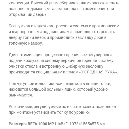
конвекции. Высокий дымосборник и пламярассекатель не
позволяют дымовым газам попадать в помещение при
открывании дверцы.
Бесшумная и надежная тросовая система с противовесом
и жаропрочными подшипниками, позволяет открывать
дверцу топки вверх и производить закладку дров в
топочную камеру.
Для оптимизации процессов горения все регулировки
подачи воздуха на систему первичное горение, систему
очистки стекла и встроенную шиберную заслонку
производятся специальным ключом «ХОЛОДНАЯ РУКА».
Под чугунной колосниковой решеткой в днище топки,
находится большой зольный ящик, который удобно
вынимается.
Устойчивые, регулируемые по высоте ножки, позволяют
при монтаже установить топку по уровню.
Размеры ВЕГА 1000 MP
Ш×В×Г: 1078×1565×575 мм.