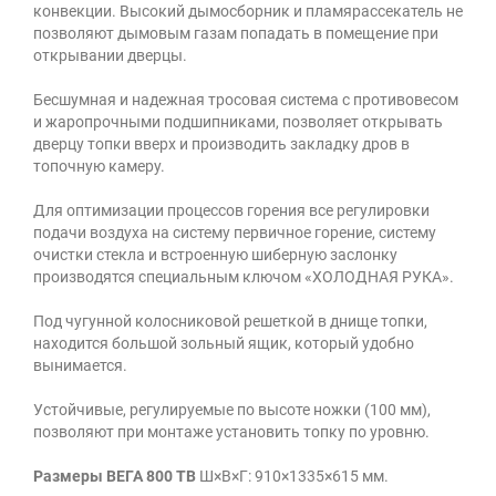
конвекции. Высокий дымосборник и пламярассекатель не
позволяют дымовым газам попадать в помещение при
открывании дверцы.
Бесшумная и надежная тросовая система с противовесом
и жаропрочными подшипниками, позволяет открывать
дверцу топки вверх и производить закладку дров в
топочную камеру.
Для оптимизации процессов горения все регулировки
подачи воздуха на систему первичное горение, систему
очистки стекла и встроенную шиберную заслонку
производятся специальным ключом «ХОЛОДНАЯ РУКА».
Под чугунной колосниковой решеткой в днище топки,
находится большой зольный ящик, который удобно
вынимается.
Устойчивые, регулируемые по высоте ножки (100 мм),
позволяют при монтаже установить топку по уровню.
Размеры ВЕГА 800 ТB
Ш×В×Г: 910×1335×615 мм.