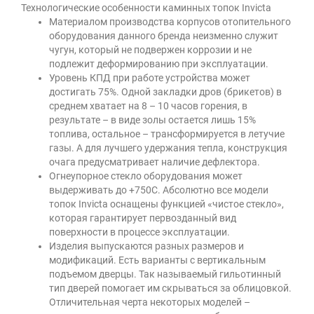
Технологические особенности каминных топок Invicta
Материалом производства корпусов отопительного
оборудования данного бренда неизменно служит
чугун, который не подвержен коррозии и не
подлежит деформированию при эксплуатации.
Уровень КПД при работе устройства может
достигать 75%. Одной закладки дров (брикетов) в
среднем хватает на 8 – 10 часов горения, в
результате – в виде золы остается лишь 15%
топлива, остальное – трансформируется в летучие
газы. А для лучшего удержания тепла, конструкция
очага предусматривает наличие дефлектора.
Огнеупорное стекло оборудования может
выдерживать до +750С. Абсолютно все модели
топок Invicta оснащены функцией «чистое стекло»,
которая гарантирует первозданный вид
поверхности в процессе эксплуатации.
Изделия выпускаются разных размеров и
модификаций. Есть варианты с вертикальным
подъемом дверцы. Так называемый гильотинный
тип дверей помогает им скрываться за облицовкой.
Отличительная черта некоторых моделей –