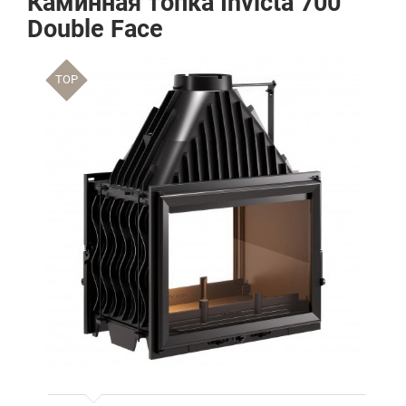
Каминная топка Invicta 700
Double Face
TOP