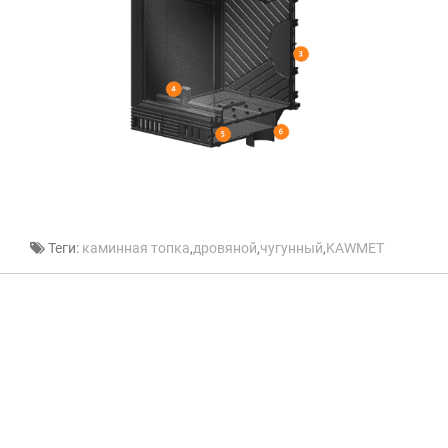
Теги:
каминная топка
,
дровяной
,
чугунный
,
KAWMET