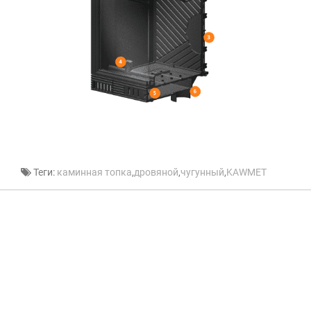
Теги:
каминная топка
,
дровяной
,
чугунный
,
KAWMET