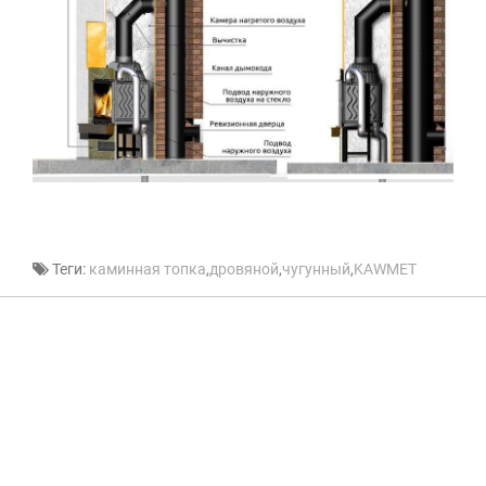
Теги:
каминная топка
,
дровяной
,
чугунный
,
KAWMET