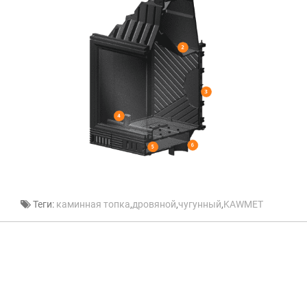
Теги:
каминная топка
,
дровяной
,
чугунный
,
KAWMET