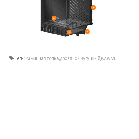
Теги:
каминная топка
,
дровяной
,
чугунный
,
KAWMET