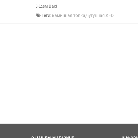
Ждем Вас!
Теги:
каминная топка
,
чугунная
,
KFD
О НАШЕМ МАГАЗИНЕ
ИНФОР