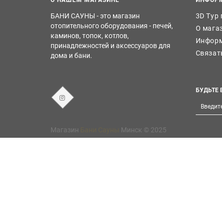
БАНИ САУНЫ - это магазин
3D Тур
отопительного оборудования - печей,
О мага
каминов, топок, котлов,
Информ
принадлежностей и аксессуаров для
Связат
дома и бани.
БУДЬТЕ 
Магазин
Бани Сауны
Минск © 2025