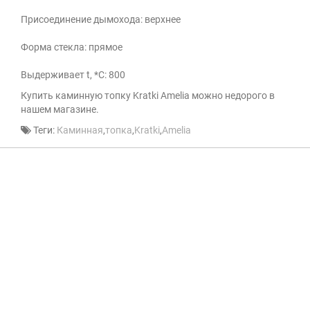
Присоединение дымохода: верхнее
Форма стекла: прямое
Выдерживает t, *С: 800
Купить каминную топку Kratki Amelia можно недорого в
нашем магазине.
Теги:
Каминная
,
топка
,
Kratki
,
Amelia