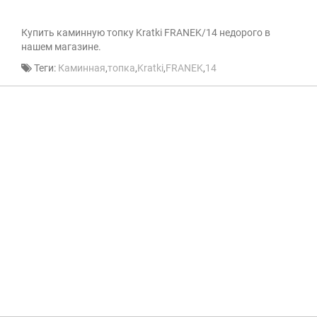
Купить каминную топку Kratki FRANEK/14 недорого в
нашем магазине.
Теги:
Каминная
,
топка
,
Kratki
,
FRANEK
,
14