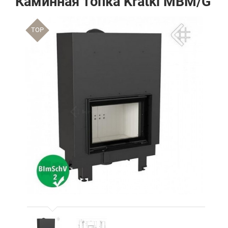
Каминная топка Kratki MBM/G
TOP