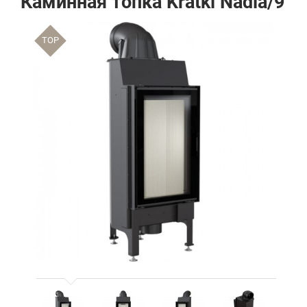
Каминная топка Kratki Nadia/9
TOP