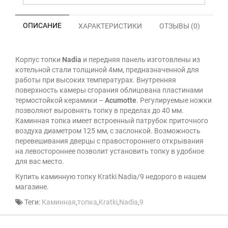
ОПИСАНИЕ
ХАРАКТЕРИСТИКИ
ОТЗЫВЫ (0)
Корпус топки
Nadia
и передняя панель изготовлены из
котельной стали толщиной
4мм, предназначенной для
работы при высоких температурах. Внутренняя
поверхность камеры сгорания облицована пластинами
термостойкой керамики –
Acumotte
. Регулируемые ножки
позволяют выровнять топку в пределах до 40 мм.
Каминная топка имеет встроенный патрубок приточного
воздуха диаметром 125 мм, с заслонкой. Возможность
перевешивания дверцы с правостороннего открывания
на левостороннее позволит установить топку в удобное
для вас место.
Купить каминную топку Kratki Nadia/9 недорого в нашем
магазине.
Теги:
Каминная
,
топка
,
Kratki
,
Nadia
,
9