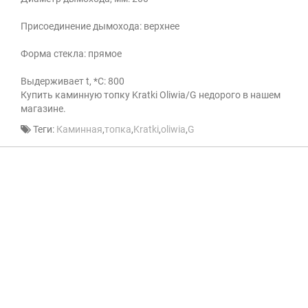
Присоединение дымохода: верхнее
Форма стекла: прямое
Выдерживает t, *С: 800
Купить каминную топку Kratki Oliwia/G недорого в нашем
магазине.
Теги:
Каминная
,
топка
,
Kratki
,
oliwia
,
G