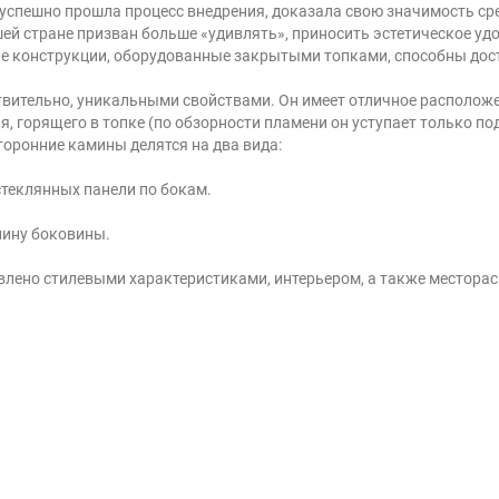
 успешно прошла процесс внедрения, доказала свою значимость сре
ей стране призван больше «удивлять», приносить эстетическое удо
е конструкции, оборудованные закрытыми топками, способны дост
ительно, уникальными свойствами. Он имеет отличное расположен
, горящего в топке (по обзорности пламени он уступает только п
торонние камины делятся на два вида:
стеклянных панели по бокам.
лину боковины.
овлено стилевыми характеристиками, интерьером, а также местор