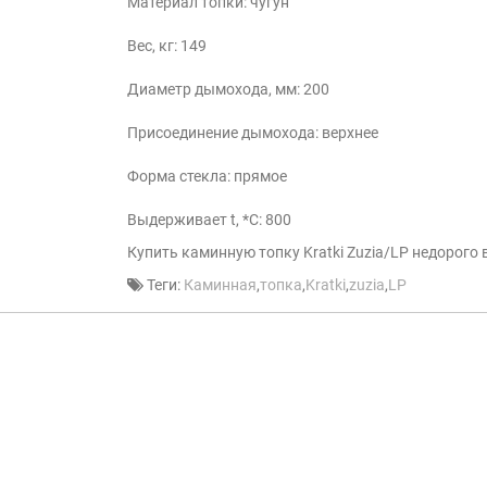
Материал топки: чугун
Вес, кг: 149
Диаметр дымохода, мм: 200
Присоединение дымохода: верхнее
Форма стекла: прямое
Выдерживает t, *С: 800
Купить каминную топку Kratki Zuzia/LP недорого 
Теги:
Каминная
,
топка
,
Kratki
,
zuzia
,
LP