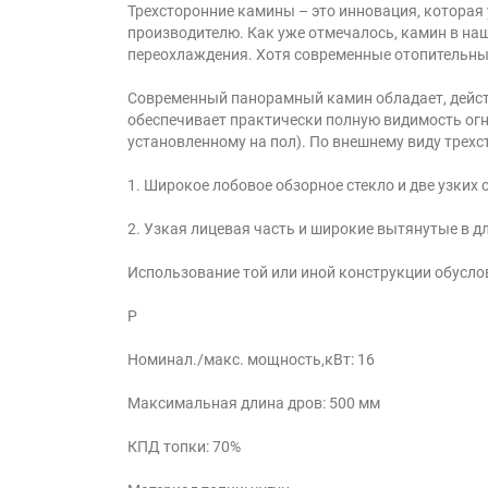
Трехсторонние камины – это инновация, которая
производителю. Как уже отмечалось, камин в наш
переохлаждения. Хотя современные отопительны
Современный панорамный камин обладает, действ
обеспечивает практически полную видимость огня
установленному на пол). По внешнему виду трехс
1. Широкое лобовое обзорное стекло и две узких 
2. Узкая лицевая часть и широкие вытянутые в д
Использование той или иной конструкции обусл
Р
Номинал./макс. мощность,кВт: 16
Максимальная длина дров: 500 мм
КПД топки: 70%