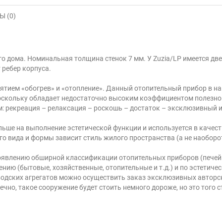
 (0)
о дома. Номинальная толщина стенок 7 мм. У Zuzia/LP имеется две
 ребер корпуса.
нятием «обогрев» и «отопление». Данный отопительный прибор в на
оскольку обладает недостаточно высоким коэффициентом полезно
 рекреация – релаксация – роскошь – достаток – эксклюзивный и
льше на выполнение эстетической функции и используется в качест
го вида и формы зависит стиль жилого пространства (а не наоборот
оявлению обширной классификации отопительных приборов (пече
ию (бытовые, хозяйственные, отопительные и т.д.) и по эстетичес
дских агрегатов можно осуществить заказ эксклюзивных авторск
о, такое сооружение будет стоить немного дороже, но это того с