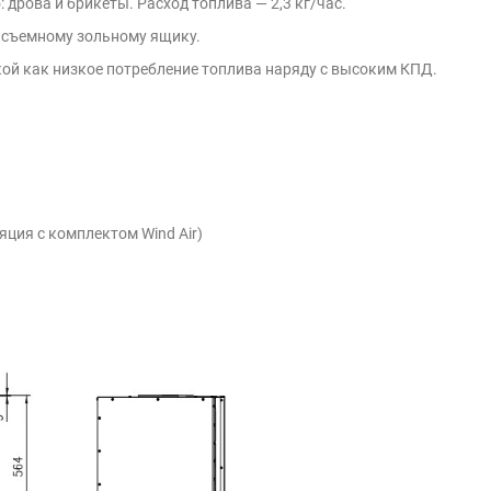
 дрова и брикеты. Расход топлива — 2,3 кг/час.
у съемному зольному ящику.
кой как низкое потребление топлива наряду с высоким КПД.
яция с комплектом Wind Air)