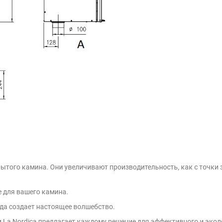
того камина. Они увеличивают производительность, как с точки з
е для вашего камина.
егда создает настоящее волшебство.
и La Nordica предлагает каждому решение для эффективного и эко