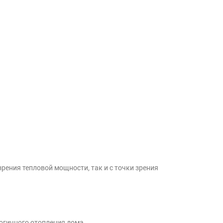
рения тепловой мощности, так и с точки зрения
логичного отопления дома.