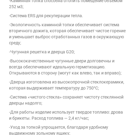
-Каминная топка способна отопить помещение объемом
252 м3;
-Система ERS для рекуперации тепла.
-Экологичность каминной топки обеспечивает система
вторичного дожига, которая обеспечивает чистое горение
и уменьшает выброс отработанных газов в окружающую
среду;
-Чугунная решетка и дверца G20;
-Высококачественные чугунные двери долговечны и
всегда обеспечивают идеальную герметизацию.
Открываются в сторону (могут как влево, так и вправо);
-Дверца изготовлена из высокопрочной стеклокерамики,
которая выдерживает температуру до 750°C;
-Система «чистого стекла» сохраняет чистоту стеклянной
дверцы надолго;
-Для работы изделие использует твердое топливо: дрова
и брикеты. Расход топлива — 2,4 кг/час;
-Уход за топкой упрощается, благодаря удобному
выдвижному зольному ящику;