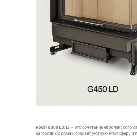
Rocal G300
LD/LI
— это сочетание европейского к
загородных домах, создаёт уютную атмосферу и 