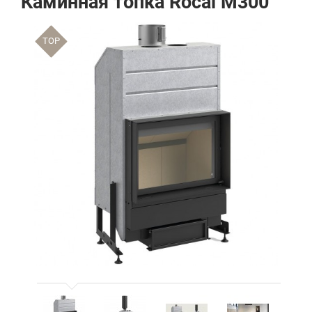
Каминная топка Rocal M300
TOP