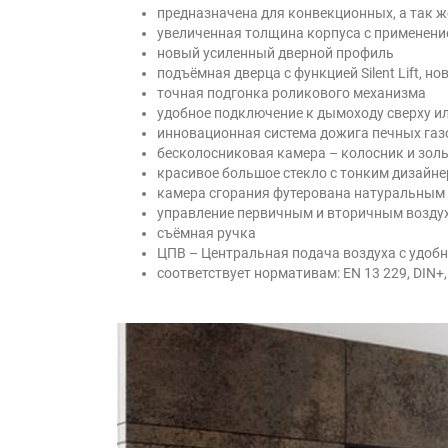
предназначена для конвекционных, а так ж
увеличенная толщина корпуса с применение
новый усиленный дверной профиль
подъёмная дверца с функцией Silent Lift, н
точная подгонка роликового механизма
удобное подключение к дымоходу сверху и
инновационная система дожига печных газ
бесколосниковая камера – колосник и зол
красивое большое стекло с тонким дизайне
камера сгорания футерована натуральным
управление первичным и вторичным возду
съёмная ручка
ЦПВ – Центральная подача воздуха с удо
соответствует нормативам: EN 13 229, DIN+,