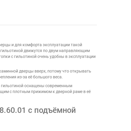
дверцы и для комфорта эксплуатации такой
с гильотиной движутся по двум направляющим
топки с гильотиной очень удобны в эксплуатации
каминной дверцы вверх, потому что открывать
епления из-за её большого веса.
 с гильотиной оснащены современным
яющим с плотным прижимом к дверной раме в её
8.60.01 с подъёмной