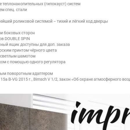
е теплонакопительных (гипокауст) систем
м спец. стали
овейшей роликовой системой – тихий и лёгкий ход дверцы
ли боковых сторон
ов DOUBLE SPIN
ьный ящик доступны для доп. заказа
рским принтом чёрного цвета
 светлым шамотом
хом с помощью одного регулятора
бным поворотным адаптером
 15а B-VG 2015 г., Bimsch V 1/2, закон «Об охране атмосферного во