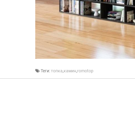
Теги:
топка
,
камин
,
romotop