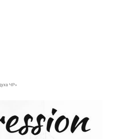
здуха ЧР»