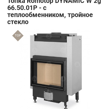
Топка Romotop DYNAMIC W 2g
66.50.01P - с
теплообменником, тройное
стекло
TOP