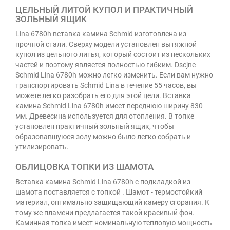
ЦЕЛЬНЫЙ ЛИТОЙ КУПОЛ И ПРАКТИЧНЫЙ
ЗОЛЬНЫЙ ЯЩИК
Lina 6780h вставка камина Schmid изготовлена из
прочной стали. Сверху модели установлен вытяжной
купол из цельного литья, который состоит из нескольких
частей и поэтому является полностью гибким. Dscjne
Schmid Lina 6780h можно легко изменить. Если вам нужно
транспортировать Schmid Lina в течение 55 часов, вы
можете легко разобрать его для этой цели. Вставка
камина Schmid Lina 6780h имеет переднюю ширину 830
мм. Древесина используется для отопления. В топке
установлен практичный зольный ящик, чтобы
образовавшуюся золу можно было легко собрать и
утилизировать.
ОБЛИЦОВКА ТОПКИ ИЗ ШАМОТА
Вставка камина Schmid Lina 6780h с подкладкой из
шамота поставляется с топкой . Шамот - термостойкий
материал, оптимально защищающий камеру сгорания. К
тому же пламени предлагается такой красивый фон.
Каминная топка имеет номинальную тепловую мощность