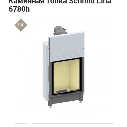
Каминная топка Schmid Lina
6780h
TOP