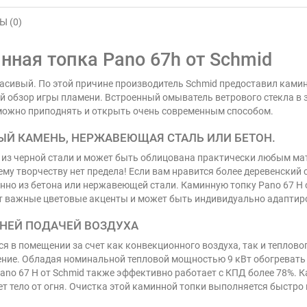
 (0)
нная топка Pano 67h от Schmid
расивый. По этой причине производитель Schmid предоставил ками
ший обзор игры пламени. Встроенный омыватель ветрового стекла 
 можно приподнять и открыть очень современным способом.
ЫЙ КАМЕНЬ, НЕРЖАВЕЮЩАЯ СТАЛЬ ИЛИ БЕТОН.
 ​​из черной стали и может быть облицована практически любым м
у творчеству нет предела! Если вам нравится более деревенский с
енно из бетона или нержавеющей стали. Каминную топку Pano 67 H 
т важные цветовые акценты и может быть индивидуально адаптир
ШНЕЙ ПОДАЧЕЙ ВОЗДУХА
ся в помещении за счет как конвекционного воздуха, так и теплово
ие. Обладая номинальной тепловой мощностью 9 кВт обогревать ,
Pano 67 H от Schmid также эффективно работает с КПД более 78%.
ет тело от огня. Очистка этой каминной топки выполняется быстро