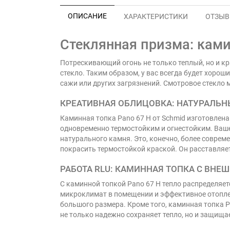
ОПИСАНИЕ
ХАРАКТЕРИСТИКИ
ОТЗЫВЫ
Стеклянная призма: ками
Потрескивающий огонь не только теплый, но и к
стекло. Таким образом, у вас всегда будет хоро
сажи или других загрязнений. Смотровое стекло
КРЕАТИВНАЯ ОБЛИЦОВКА: НАТУРАЛЬН
Каминная топка Pano 67 H от Schmid изготовлена
одновременно термостойким и огнестойким. Вашем
натурального камня. Это, конечно, более соврем
покрасить термостойкой краской. Он расставляе
РАБОТА RLU: КАМИННАЯ ТОПКА С ВНЕ
С каминной топкой Pano 67 H тепло распределяет
микроклимат в помещении и эффективное отоплен
большого размера. Кроме того, каминная топка 
не только надежно сохраняет тепло, но и защища