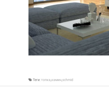
Теги:
топка
,
камин
,
schmid