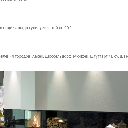
 подвижны, регулируется от 0 до 90 °
овления городов: Аахен, Дюссельдорф, Мюнхен, Штутгарт / LRV, Шв