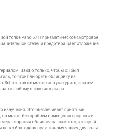
нной топке Pano 67 H призматическое смотровое
в значительной степени предотвращает отложение
атериалом. Важно только, чтобы он был
тиль, то стоит выбрать облицовку из
от Schmid также можно оштукатурить, а затем
ован к любому стилю интерьера.
го излучения. Это обеспечивает приятный
 он может без проблем помещения среднего и
 Камера сгорания облицована шамотом, который
 и легко благодаря практичному ящику для золы.