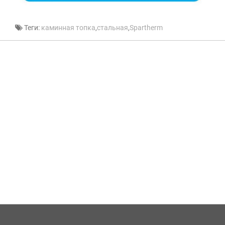
Теги:
каминная топка
,
стальная
,
Spartherm