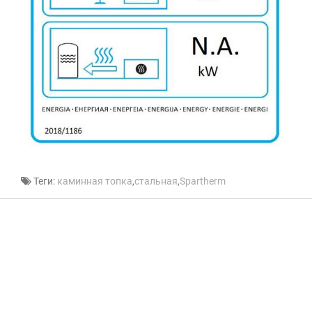
Теги:
каминная топка
,
стальная
,
Spartherm