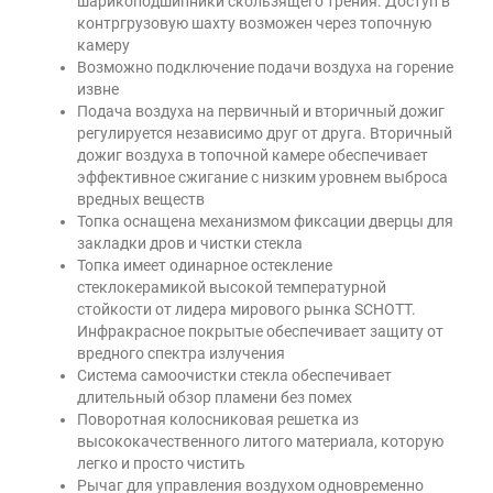
шарикоподшипники скользящего трения. Доступ в
контргрузовую шахту возможен через топочную
камеру
Возможно подключение подачи воздуха на горение
извне
Подача воздуха на первичный и вторичный дожиг
регулируется независимо друг от друга. Вторичный
дожиг воздуха в топочной камере обеспечивает
эффективное сжигание с низким уровнем выброса
вредных веществ
Топка оснащена механизмом фиксации дверцы для
закладки дров и чистки стекла
Топка имеет одинарное остекление
стеклокерамикой высокой температурной
стойкости от лидера мирового рынка SCHOTT.
Инфракрасное покрытые обеспечивает защиту от
вредного спектра излучения
Система самоочистки стекла обеспечивает
длительный обзор пламени без помех
Поворотная колосниковая решетка из
высококачественного литого материала, которую
легко и просто чистить
Рычаг для управления воздухом одновременно