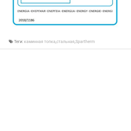
Теги:
каминная топка
,
стальная
,
Spartherm