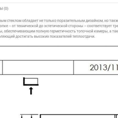
 (0)
овым стеклом обладает не только поразительным дизайном, но так
топке – от технической до эстетической стороны – соответствует 
 обеспечивающим полную герметичность топочной камеры, а также
оляющей достигать высоких показателей теплоотдачи.