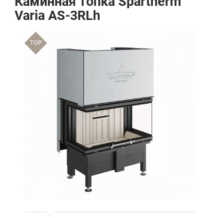
Каминная топка Spartherm
Varia AS-3RLh
TOP