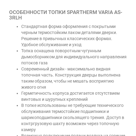
ОСОБЕННОСТИ ТОПКИ SPARTHERM VARIA AS-
3RLH
Стандартная форма оформления с покрытыми
черным термостойким лаком деталями дверки.
Решение в привычных классических формах.
Удобное обслуживание и уход
Топка оснащена поворотным чугунным
дымосборником для индивидуального направления
потоков газа
Современный дизайн - максимально видная
топочная часть. Конструкция дверцы выполнена
таким образом, чтобы не мешать восприятию
живого огня
Герметичность корпуса достигается отсутствием
винтовых и шурупных креплений
В топке использованы не требующие технического
обслуживания термостойкие подшипники и
шарикоподшипники скользящего трения. Доступ в
контргрузовую шахту возможен через топочную
камеру
Возможно подключение подачи воздуха на горение