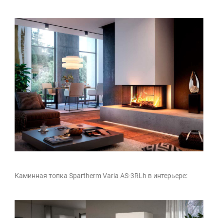
Каминная топка Spartherm Varia AS-3RLh в интерьере: