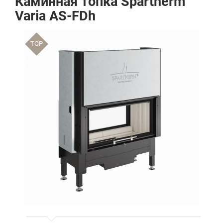
Каминная топка Spartherm
Varia AS-FDh
TOP