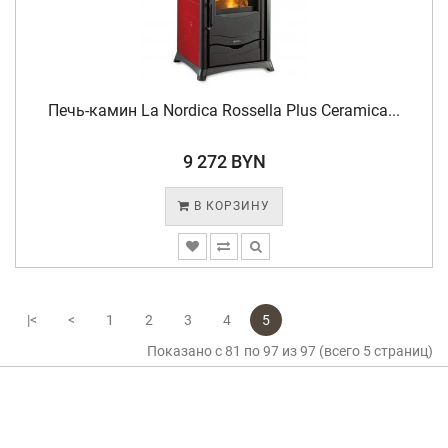
Печь-камин La Nordica Rossella Plus Ceramica...
9 272 BYN
В КОРЗИНУ
|<
<
1
2
3
4
5
Показано с 81 по 97 из 97 (всего 5 страниц)