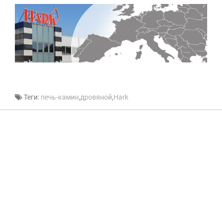
Теги:
печь-камин
,
дровяной
,
Hark