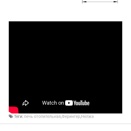
Теги:
печь отопительная
,
Ферингер
,
Нелжа