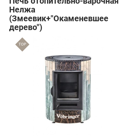
Печь отопительно-варочная
Нелжа
(Змеевик+"Окаменевшее
дерево")
TOP