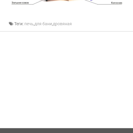
Теги:
печь
,
для бани
,
дровяная