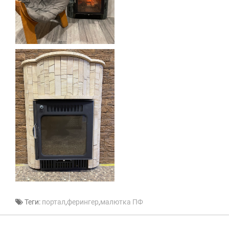
Теги:
портал
,
ферингер
,
малютка ПФ