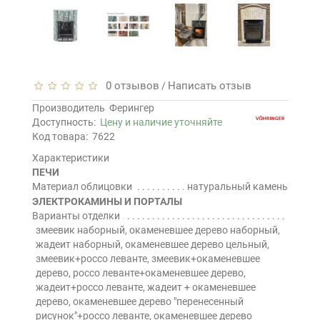
0 отзывов
Написать отзыв
/
Производитель
Ферингер
Доступность:
Цену и наличие уточняйте
Код товара:
7622
Характеристики
ПЕЧИ
Материал облицовки
натуральный камень
ЭЛЕКТРОКАМИНЫ И ПОРТАЛЫ
Варианты отделки
змеевик наборный, окаменевшее дерево наборный,
жадеит наборный, окаменевшее дерево цельный,
змеевик+россо леванте, змеевик+окаменевшее
дерево, россо леванте+окаменевшее дерево,
жадеит+россо леванте, жадеит + окаменевшее
дерево, окаменевшее дерево "перенесенный
рисунок"+россо леванте, окаменевшее дерево