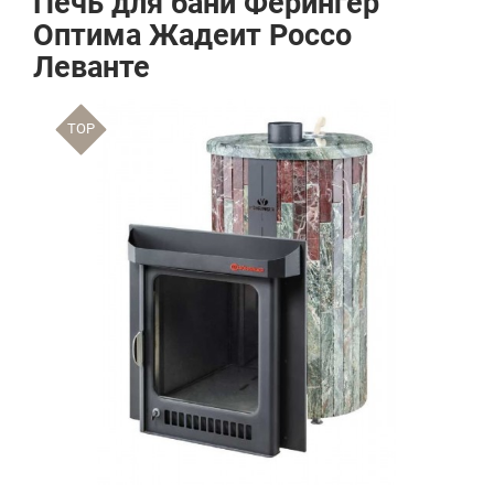
Печь для бани Ферингер
Оптима Жадеит Россо
Леванте
TOP