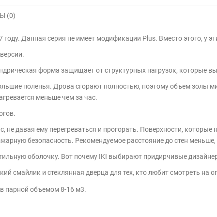
 (0)
7 году. Данная серия не имеет модификации Plus. Вместо этого, у э
 версии.
индрическая форма защищает от структурных нагрузок, которые в
ольшие поленья. Дрова сгорают полностью, поэтому объем золы 
агревается меньше чем за час.
логов.
 не давая ему перегреваться и прогорать. Поверхности, которые 
ожарную безопасность. Рекомендуемое расстояние до стен меньше, 
 стильную оболочку. Вот почему IKI выбирают придирчивые дизайн
ий смайлик и стеклянная дверца для тех, кто любит смотреть на о
 в парной объемом 8-16 м3.