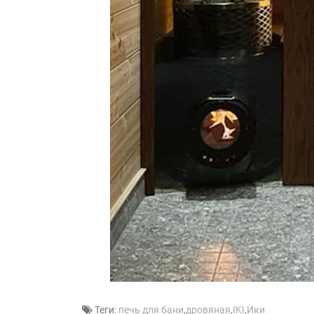
Теги:
печь для бани
,
дровяная
,
IKI
,
Ики