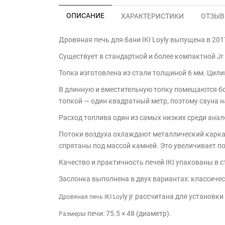
ОПИСАНИЕ
ХАРАКТЕРИСТИКИ
ОТЗЫВЫ
Дровяная печь для бани IKI Loyly выпущена в 201
Существует в стандартной и более компактной Jr
Топка изготовлена из стали толщиной 6 мм. Цил
В длинную и вместительную топку помещаются б
топкой — один квадратный метр, поэтому сауна н
Расход топлива один из самых низких среди ана
Потоки воздуха охлаждают металлический каркас,
спрятаны под массой камней. Это увеличивает п
Качество и практичность печей IKI упакованы в
Заслонка выполнена в двух вариантах: классическ
ly jr
рассчитана для установки
Дровяная печь IKI Loy
ы печи: 75.5 × 48 (диаметр).
Размер