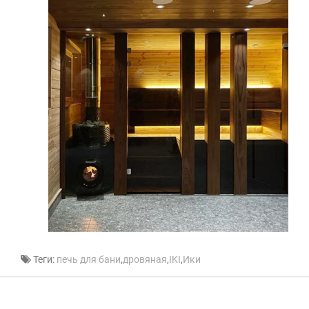
Теги:
печь для бани
,
дровяная
,
IKI
,
Ики