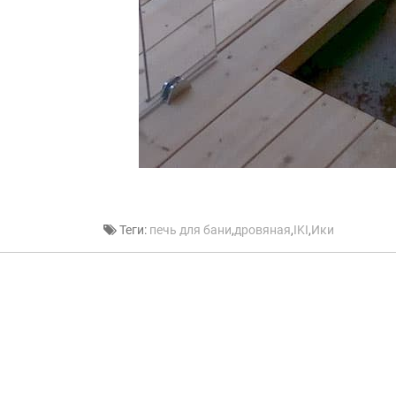
Теги:
печь для бани
,
дровяная
,
IKI
,
Ики