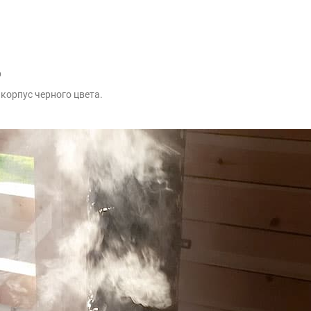
р
корпус черного цвета.