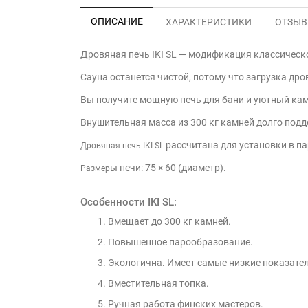
ОПИСАНИЕ
ХАРАКТЕРИСТИКИ
ОТЗЫВЫ
Дровяная печь IKI SL — модификация классическо
Сауна останется чистой, потому что загрузка др
Вы получите мощную печь для бани и уютный ка
Внушительная масса из 300 кг камней долго под
рассчитана для установки в п
Дровяная печь IKI SL
ы печи: 75 × 60 (диаметр).
Размер
Особенности IKI SL:
Вмещает до 300 кг камней.
Повышенное парообразование.
Экологична. Имеет самые низкие показател
Вместительная топка.
Ручная работа финских мастеров.