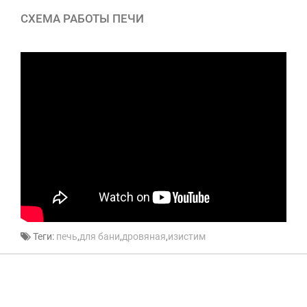
СХЕМА РАБОТЫ ПЕЧИ
Теги:
печь
,
для бани
,
дровяная
,
изистим