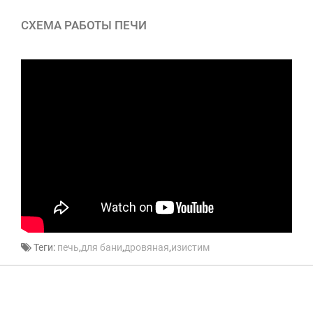
СХЕМА РАБОТЫ ПЕЧИ
Теги:
печь
,
для бани
,
дровяная
,
изистим