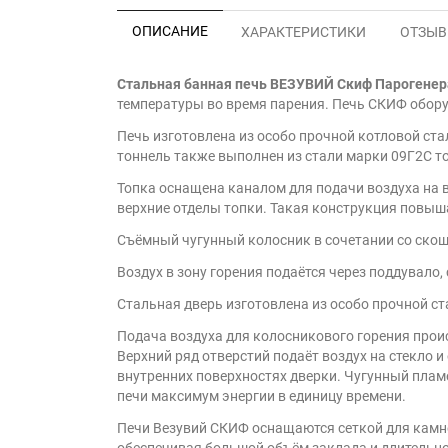
ОПИСАНИЕ
ХАРАКТЕРИСТИКИ
ОТЗЫВЫ
Стальная банная печь ВЕЗУВИЙ Скиф Парогенера
температуры во время парения. Печь СКИФ обор
Печь изготовлена из особо прочной котловой ста
тоннель также выполнен из стали марки 09Г2С то
Топка оснащена каналом для подачи воздуха на в
верхние отделы топки. Такая конструкция повыш
Съёмный чугунный колосник в сочетании со скоше
Воздух в зону горения подаётся через поддувало
Стальная дверь изготовлена из особо прочной с
Подача воздуха для колосникового горения прои
Верхний ряд отверстий подаёт воздух на стекло и
внутренних поверхностях дверки. Чугунный пламе
печи максимум энергии в единицу времени.
Печи Везувий СКИФ оснащаются сеткой для камней
обеспечивая большой объём заклада и длительно