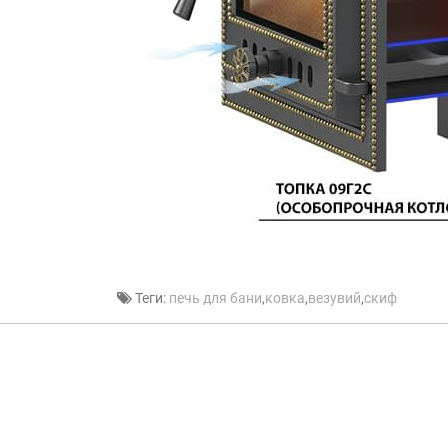
Теги:
печь для бани
,
ковка
,
везувий
,
скиф