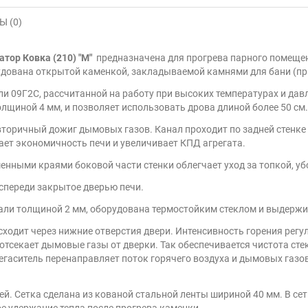
 (0)
тор Ковка (210) "М"
предназначена для прогрева парного помеще
удована открытой каменкой, закладываемой камнями для бани (пр
ли 09Г2С, рассчитанной на работу при высоких температурах и дав
лщиной 4 мм, и позволяет использовать дрова длиной более 50 см.
торичный дожиг дымовых газов. Канал проходит по задней стенке т
ает экономичность печи и увеличивает КПД агрегата.
нными краями боковой части стенки облегчает уход за топкой, убо
, спереди закрытое дверью печи.
тали толщиной 2 мм, оборудована термостойким стеклом и выдержив
сходит через нижние отверстия двери. Интенсивность горения регу
 отсекает дымовые газы от дверки. Так обеспечивается чистота сте
гаситель перенаправляет поток горячего воздуха и дымовых газов 
. Сетка сделана из кованой стальной ленты шириной 40 мм. В сет
е удержание тепла после прогрева каменки.