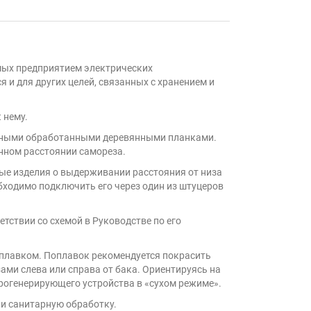
мых предприятием электрических
и для других целей, связанных с хранением и
 нему.
ивными обработанными деревянными планками.
нном расстоянии самореза.
ые изделия о выдерживании расстояния от низа
обходимо подключить его через один из штуцеров
тствии со схемой в Руководстве по его
плавком. Поплавок рекомендуется покрасить
ами слева или справа от бака. Ориентируясь на
арогенерирующего устройства в «сухом режиме».
 и санитарную обработку.