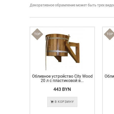
Декоративное обрамление может быть трех видов:
TOP
TOP
тво 22 л
Обливное устройство City Wood
Обли
20 л с пластиковой в...
443 BYN
У
В КОРЗИНУ