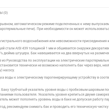
 (0)
рерывном, автоматическом режиме подключенных к нему выпускае
аротермальные печи). При необходимости он может использоваться 
агистрального водоснабжения или невозможности присоединения к
ей стали AISI 439 толщиной 1 мм и обшивается снаружи декорат
 ½ дюйма штуцера. Бак навешивается на два ввернутых на размече
 из Руководства по эксплуатации на электрические паротермальн
м становится технически не возможно наполнять бак через верх, не
) насосу.
ка воды к электрическому парогенерирующему устройству в соотве
к Баку трубчатый указатель уровня воды с пробковым шаровым по
ланиями пользователя. Указатель уровня крепиться двумя саморез
атель может пополнять уровень воды в баке не допуская работу п
 год, рекомендуем снимать бак и проводить его техническую чистку