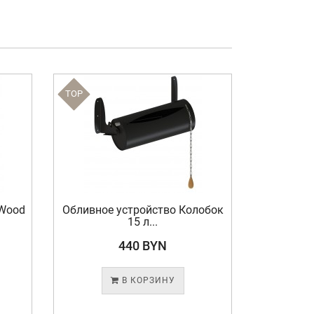
TOP
TOP
yWood
Обливное устройство Колобок
Обливное
15 л...
440 BYN
В КОРЗИНУ