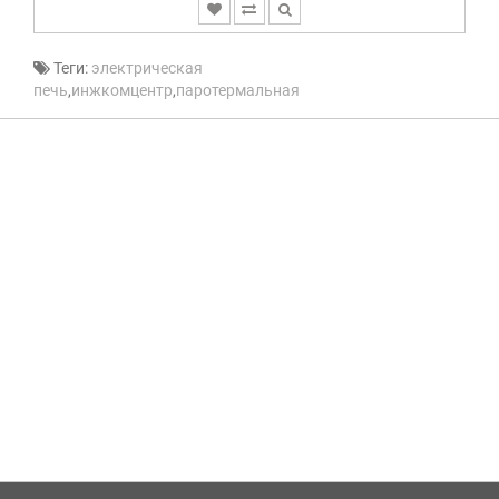
Теги:
электрическая
печь
,
инжкомцентр
,
паротермальная