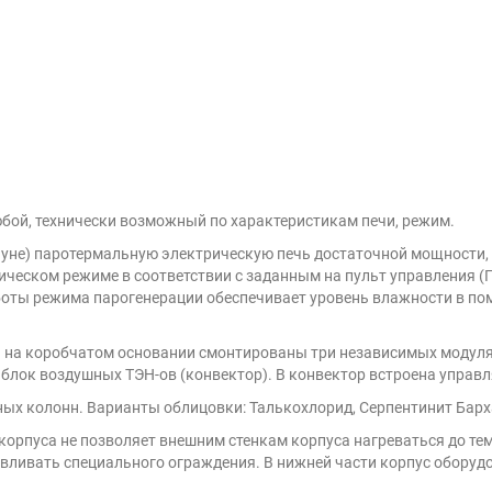
юбой, технически возможный по
характеристикам печи, режим.
 сауне) паротермальную электрическую
печь достаточной мощности,
ческом режиме в соответствии с заданным на пульт управления (П
боты режима парогенерации обеспечивает уровень влажности в по
и на коробчатом основании смонтированы
три независимых модуля
и блок воздушных ТЭН-ов (конвектор). В конвектор встроена управ
ных колонн. Варианты облицовки:
Талькохлорид, Серпентинит Барх
 корпуса не позволяет внешним стенкам корпуса нагреваться до т
навливать специального ограждения. В нижней части корпус оборуд