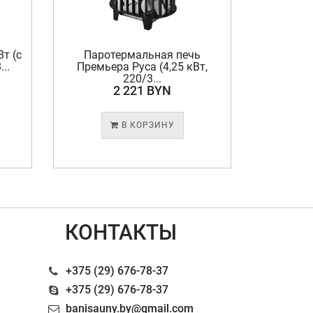
т (с
Паротермальная печь
Паро
..
Премьера Руса (4,25 кВт,
Премье
220/3...
2 221 BYN
В КОРЗИНУ
КОНТАКТЫ
+375 (29) 676-78-37
+375 (29) 676-78-37
banisauny.by@gmail.com