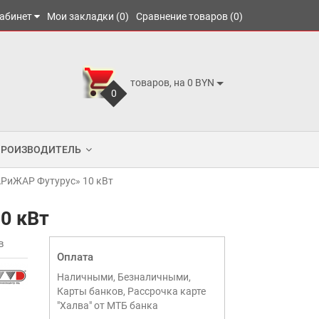
абинет
Мои закладки (0)
Сравнение товаров (0)
товаров, на 0 BYN
0
ПРОИЗВОДИТЕЛЬ
АРиЖАР Футурус» 10 кВт
0 кВт
в
Оплата
Наличными, Безналичными,
Карты банков, Рассрочка карте
"Халва" от МТБ банка