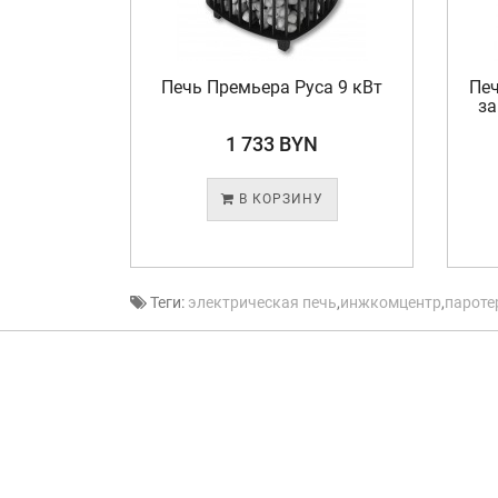
рофи" 36
Печь Премьера Руса 9 кВт
Печ
за
N
1 733 BYN
У
В КОРЗИНУ
Теги:
электрическая печь
,
инжкомцентр
,
пароте