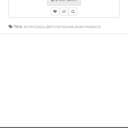
В КОРЗИНУ
Теги:
аксессуары
,
фитозапарник
,
инжкомцентр