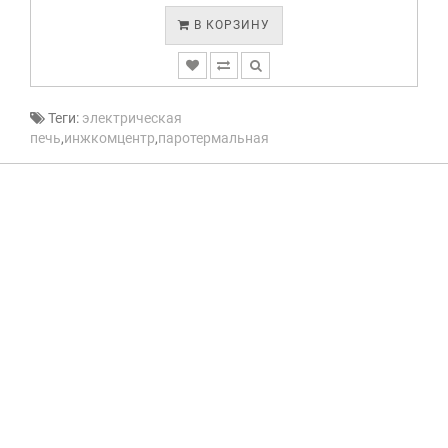
В КОРЗИНУ
Теги:
электрическая
печь
,
инжкомцентр
,
паротермальная