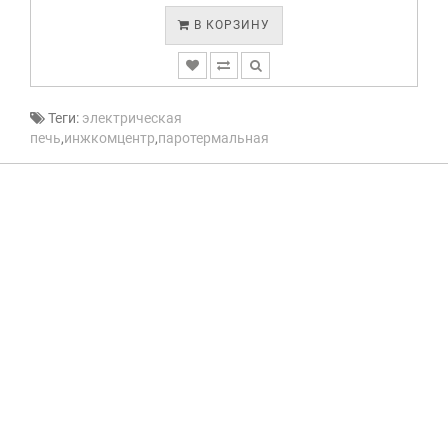
В КОРЗИНУ
Теги:
электрическая
печь
,
инжкомцентр
,
паротермальная